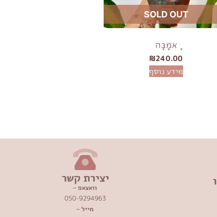
SOLD OUT
ָאמָבָּה
₪
240.00
מידע נוסף
יצירת קשר
וואצאפ –
050-9294963
מייל –