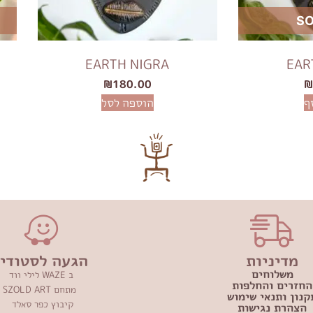
SO
EARTH NIGRA
EAR
₪
180.00
ף
הוספה לסל
מדיניות
הגעה לסטודיו
משלוחים
ב WAZE לילי ווד
החזרים והחלפות
מתחם SZOLD ART
קנון ותנאי שימוש
קיבוץ כפר סאלד
הצהרת נגישות