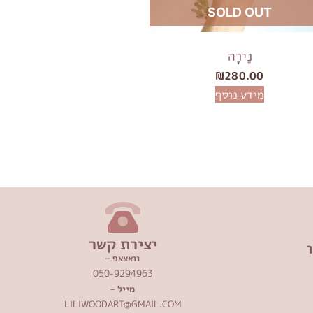
SOLD OUT
נֵירָה
₪
280.00
מידע נוסף
יצירת קשר
וואצאפ –
050-9294963
מייל –
LILIWOODART@GMAIL.COM