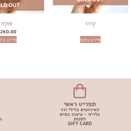
LD OUT
קִירוֹ
סוּלָה
₪
260.00
מידע נוסף
מידע נוס
תפריט ראשי
האירועים בלילי ווד
גלריה - עיצוב בתים
לחנות
ת
GIFT CARD