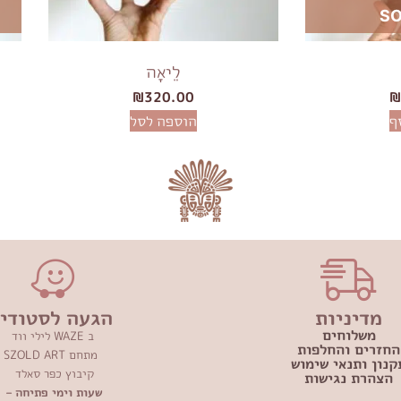
SO
לֵיאָה
₪
320.00
ף
הוספה לסל
מדיניות
הגעה לסטודיו
משלוחים
ב WAZE לילי ווד
החזרים והחלפות
מתחם SZOLD ART
קנון ותנאי שימוש
קיבוץ כפר סאלד
הצהרת נגישות
שעות וימי פתיחה –