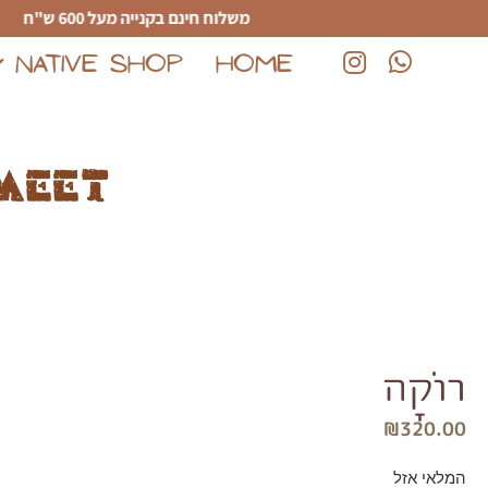
לג לתוכן הראשי
משלוח חינם בקנייה מעל 600 ש"ח
NATIVE SHOP
HOME
(נפתח בחלון חדש)
(נפתח בחלון חדש)
meet
רוֹקָה
₪
320.00
המלאי אזל