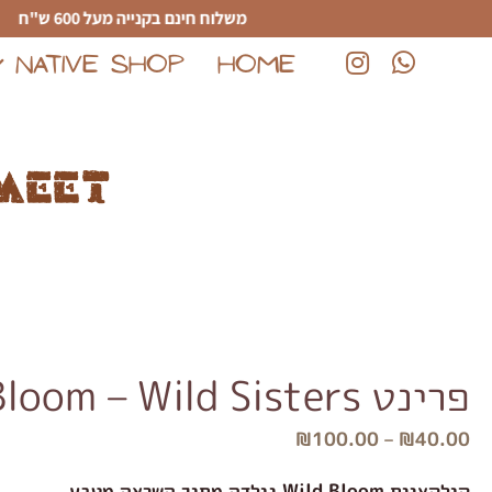
לג לתוכן הראשי
משלוח חינם בקנייה מעל 600 ש"ח
NATIVE SHOP
HOME
(נפתח בחלון חדש)
(נפתח בחלון חדש)
meet
פרינט Wild Bloom – Wild Sisters
₪
100.00
–
₪
40.00
קולקציית Wild Bloom נולדה מתוך השראה מטבע