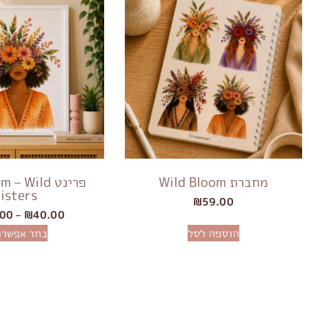
מחברת Wild Bloom
פרינט  Wild
isters
₪
59.00
.00
–
₪
40.00
הוספה לסל
בחר אפשרו