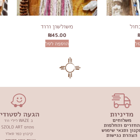
חול
משולשון ורוד
₪
45.00
ל
הוספה לסל
מדיניות
הגעה לסטודיו
משלוחים
ב WAZE לילי ווד
החזרים והחלפות
מתחם SZOLD ART
קנון ותנאי שימוש
קיבוץ כפר סאלד
הצהרת נגישות