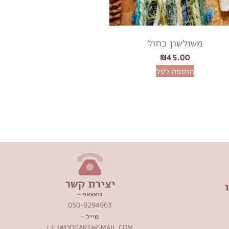
משולשון כחול
₪
45.00
הוספה לסל
יצירת קשר
וואצאפ –
050-9294963
מייל –
LILIWOODART@GMAIL.COM