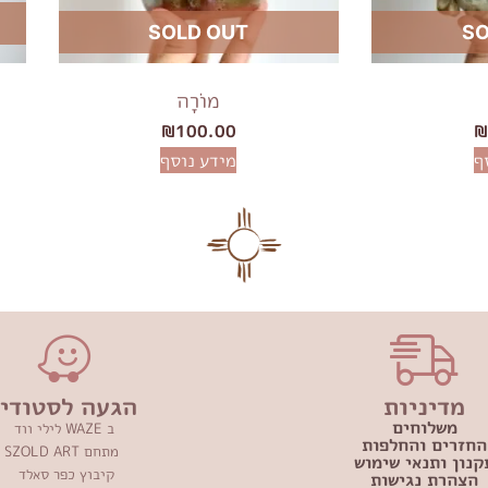
SOLD OUT
SO
מוֹרָה
₪
100.00
ף
מידע נוסף
מדיניות
הגעה לסטודיו
משלוחים
ב WAZE לילי ווד
החזרים והחלפות
מתחם SZOLD ART
קנון ותנאי שימוש
קיבוץ כפר סאלד
הצהרת נגישות