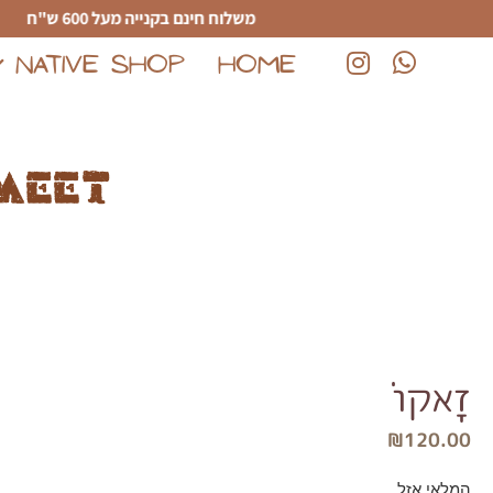
לג לתוכן הראשי
משלוח חינם בקנייה מעל 600 ש"ח
NATIVE SHOP
HOME
(נפתח בחלון חדש)
(נפתח בחלון חדש)
meet
זָאקוֹ
₪
120.00
המלאי אזל