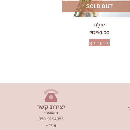
SOLD OUT
טוּלָה
₪
290.00
מידע נוסף
יצירת קשר
וואצאפ –
050-9294963
מייל –