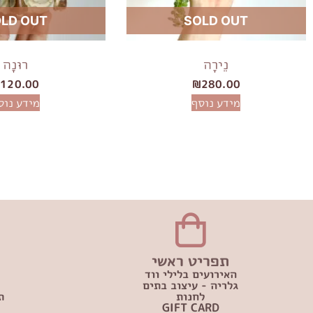
LD OUT
SOLD OUT
נֵירָה
רוּנָה
₪
120.00
₪
280.00
מידע נוסף
מידע נוס
תפריט ראשי
האירועים בלילי ווד
גלריה - עיצוב בתים
לחנות
ת
GIFT CARD