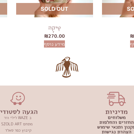
SOLD OUT
SO
טֵיקָה
₪
270.00
ף
מידע נוסף
מדיניות
הגעה לסטודיו
משלוחים
ב WAZE לילי ווד
החזרים והחלפות
מתחם SZOLD ART
קנון ותנאי שימוש
קיבוץ כפר סאלד
הצהרת נגישות