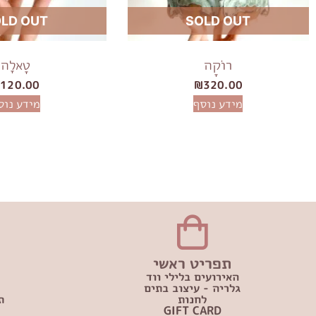
LD OUT
SOLD OUT
רוֹקָה
טָאלָה
₪
120.00
₪
320.00
מידע נוסף
מידע נוס
תפריט ראשי
האירועים בלילי ווד
גלריה - עיצוב בתים
לחנות
ת
GIFT CARD