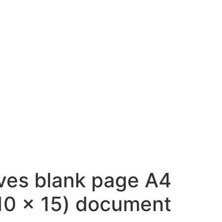
ves blank page A4
document (10 × 15 סמ) – 4