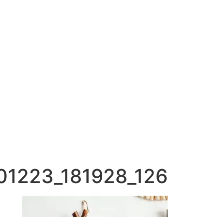
01223_181928_126