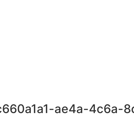
c660a1a1-ae4a-4c6a-8